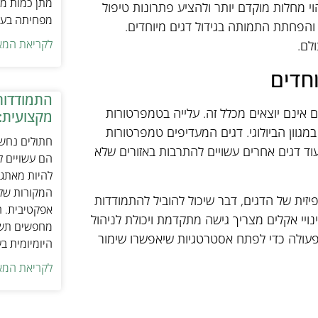
מתן כמות מת
הוי מחלות מוקדם יותר ולהציע פתרונות טיפול
מפחיתה בעיו
 והפחתת התמותה בגידול דגים מיוחדים.
לקריאת המא
לם.
וחדים
התמודדות
ם אינם יוצאים מכלל זה. עלייה בטמפרטורות
מקצועית:
מגוון הביולוגי. דגים המעדיפים טמפרטורות
חתולים נחשב
בעוד דגים אחרים עשויים להתרבות באזורים שלא
הם עשויים לה
להיות מאתגר
המקורות של 
פיזית של הדגים, דבר שיכול להוביל להתמודדות
אפקטיבית. ח
נויי אקלים מצריך גישה מתקדמת ויכולת לניהול
מחפשים תשומ
פעולה כדי לפתח אסטרטגיות שיאפשרו שימור
היומיומית ב
לקריאת המא