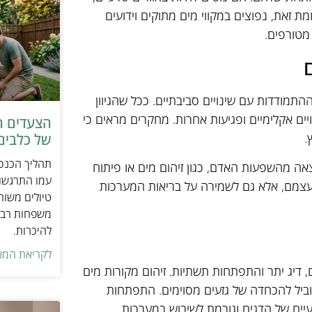
 זאת, נפוצים במקווי מים מתוקים וידועים
מטורפים.
ההתמודדות עם שינויים סביבתיים. ככל שהגיוון
יים אקלימיים ופגיעות אחרות. מחקרים מראים כי
הצעדים ה
.
של כלבים 
תהליך הכנסת
צאה מהשפעות האדם, כגון זיהום מים או פיתוח
עמו התרגשות
ם עצמם, אלא גם לשמירה על בריאות המערכות
טיולים משות
משפחות רבו
להיכרות.
לקריאת המא
, דיג יתר והתפתחות תשתיות. זיהום מקורות מים
הוביל להכחדה של גזעים מסוימים. התפתחות
עיים של הדגים וגורמת לשיבוש במערכות