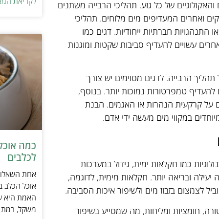
לקריאת המא
והאקולוגיים של כל גזע. תהליכי הרבייה משתנים
ים ואחרים המעדיפים מים מלוחים. תהליכי
תרבות יכולים לכלול התנהגויות מורכבות, כמו חיזור, ק nesting או התנהגויות חברתיות ייחודיות. דגים כמו
 אחרים עשויים להעדיף סביבות שקטות ומוגנות
ים גם הם על תהליך הרבייה. לדגים מסוימים יש צורך
להעדיף טמפרטורות נמוכות יותר. בנוסף,
ם על קרקעית הנהרות או האגמים. הבנת
יוחדים במקווי מים מעשה ידי אדם.
כמה אוכל 
לכלבים
ולוגיות כמו חקלאות ימית, גידול במערכות
אחת השאלות 
 יעילה ובריאה יותר. חקלאות מימית, לדוגמה,
אוכל הכלב ב
 לצמצום בזבוז מים ולשיפור איכות הסביבה.
האמת היא שת
משקל, רמת פ
ה, חומציות ומליחות, מה שמסייע בשיפור