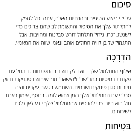
סיכום
על ידי ביצוע הטיפים וההנחיות האלה, אתה יכול לספק
לחתלתול שלך את הטיפול והתשומת לב שהם צריכים כדי
לשגשג. זכרו, גידול חתלתול דורש סבלנות ומחויבות, אבל
התגמול של בן לוויה חתולים אוהב ונאמן שווה את המאמץ.
הַדְרָכָה
אילוף החתלתול שלך הוא חלק חשוב בהתפתחותו. התחל עם
פקודות בסיסיות כמו "שב" ו"הישאר" תוך שימוש בטכניקות חיזוק
חיוביות כגון פינוקים ושבחים. השתמש בגישה עקבית והיה
סבלני עם החתלתול שלך בזמן שהוא לומד. בנוסף, אימון בארגז
חול הוא חיוני כדי להבטיח שהחתלתול שלך יודע לאן ללכת
לשירותים.
בְּטִיחוּת