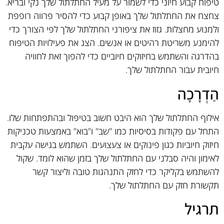
טיפוח קבוע חיוני כדי לשמור על מעיל החתלתול שלך נקי ובריא.
צחצח את החתלתול שלך באופן קבוע כדי להסיר פרווה רופפת
ולמנוע מחצלות. גזוז את ציפורני החתלתול שלך לפי הצורך כדי
להימנע משריטת רהיטים או אנשים. הצג את פעילויות הטיפוח
בהדרגה והשתמש בחיזוקים חיוביים כדי להפוך זאת לחוויה
חיובית עבור החתלתול שלך.
הַדְרָכָה
אילוף החתלתול שלך הוא היבט חשוב בטיפול ובהתפתחות שלו.
התחל עם פקודות בסיסיות כמו "שב" ו"בוא" באמצעות טכניקות
חיזוק חיוביות כגון פינוקים או צעצועים. השתמש בגישה עקבית
לאימון והיה סבלני עם החתלתול שלך בזמן שהוא לומד. שקול
להשתמש בקליקר כדי לחזק התנהגות טובה וליצור קשר
תקשורת חזק עם החתלתול שלך.
תרגיל