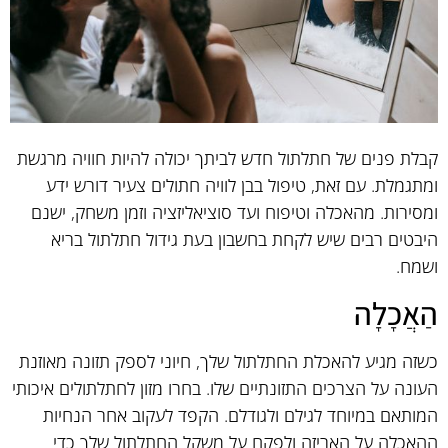
קבלת פנים של חתלתול חדש לביתך יכולה להיות חוויה מרגשת
ומתגמלת. עם זאת, טיפול בבן לוויה חתולים צעיר דורש ידע
ומסירות. מהאכלה וטיפוח ועד סוציאליזציה וזמן משחק, ישנם
היבטים רבים שיש לקחת בחשבון בעת גידול חתלתול בריא
ושמח.
הַאֲכָלָה
כשזה מגיע להאכלת החתלתול שלך, חיוני לספק תזונה מאוזנת
העונה על הצרכים התזונתיים שלו. בחרו מזון לחתלתולים איכותי
המותאם במיוחד לגילם ולגודלם. הקפד לעקוב אחר הנחיות
ההאכלה על האריזה ולפקח על משקל החתלתול שלך כדי