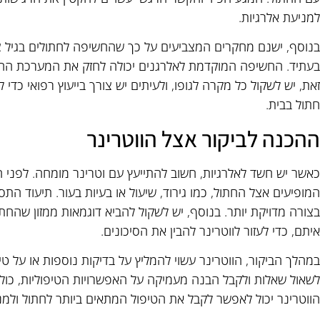
למניעת אלרגיות.
בנוסף, ישנם מחקרים המצביעים על כך שהחשיפה לחתולים בגיל צ
בעתיד. החשיפה המוקדמת לאלרגנים יכולה לחזק את המערכת החיס
זאת, יש לשקול כל מקרה לגופו, ולעיתים יש צורך בייעוץ רפואי כד
חתול בבית.
ההכנה לביקור אצל הווטרינר
כאשר יש חשד לאלרגיות, חשוב להתייעץ עם וטרינר מומחה. לפני ה
המופיעים אצל החתול, כמו גירוד, שיעול או בעיות בעור. תיעוד התס
בצורה מדויקת יותר. בנוסף, יש לשקול להביא דוגמאות ממזון שהח
איתם, כדי לעזור לווטרינר להבין את הסיכונים.
במהלך הביקור, הווטרינר עשוי להמליץ על בדיקות נוספות או על ט
לשאול שאלות ולקבל הבנה מעמיקה על האפשרויות הטיפוליות, כולל
הווטרינר יכול לאפשר לקבל את הטיפול המתאים ביותר לחתול ולמנ