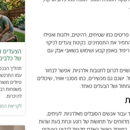
יטים כמו שטיחים, רהיטים, וילונות ואפילו
החמיר את התסמינים. נקיטת צעדים לניקוי
יפוד באופן קבוע ושימוש בשואבי אבק עם
הצעדים ה
של כלבים 
תהליך הכנסת
ויים לגרום לתגובות אלרגיות. אפשר לבחור
עמו התרגשות
. ישנם גם מכשירים, כמו מסנני אוויר, שיכולים
טיולים משות
החתול ושל הבעלים כאחד.
משפחות רבו
להיכרות.
ת
לקריאת המא
 עבור אנשים הסובלים מאלרגיות. לעיתים,
מדווחים על תחושות של רוגע ונחת בעת שהות
, במיוחד כאשר האדם מקפיד לנקוט בצעדים