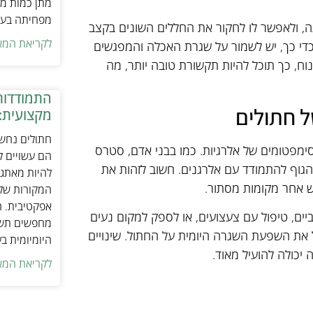
מתן כמות מת
מפחיתה בעיו
, ולאפשר לו לחקור את החללים השונים בקצב
לקריאת המא
וך כדי כך, יש לשמור על שגרת האכלה והמפגשים
בנוח, כך תוכל להיות תקשורת טובה יותר, מה
התמודדות
 חתולים
מקצועית:
חתולים נחשב
ימפטומים של אלרגיות. כמו בבני אדם, סטרס
הם עשויים לה
הגוף להתמודד עם אלרגנים. חשוב לזהות את
להיות מאתגר
ש אחר מקומות מסתור.
המקורות של 
אפקטיבית. ח
ים, טיפול עם צעצועים, או לספק למקום נעים
מחפשים תשומ
ל את השפעת השגרה היומית על החתול. שינויים
היומיומית ב
 יכולה להועיל מאוד.
לקריאת המא