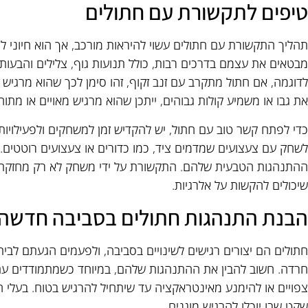
טיפים לתקשורת עם חתולים
תהליך התקשורת עם חתולים עשוי להיראות מורכב, אך הוא חיוני ל
מבטאים את עצמם בדרכים רבות, כולל תנועות גוף, צלילים והבעות
לדוגמה, אם חתול מתקרב עם זנב זקוף, זהו סימן לכך שהוא מרגי
את גבו או משמיע קולות גבוהים, ייתכן שהוא מרגיש מאויים או מתוח
כדי לפתח קשר טוב עם חתול, יש להקדיש זמן למשחקים ולפעילויות
לשחק עם צעצועים שמדמים ציד, כמו כדורים או צעצועים רוטטים.
ההתנהגות הטבעית שלהם. התקשורת על ידי משחק לא רק מחזקת 
שיכולים להקשות על אלרגיות.
הבנת התנהגות חתולים בסביבה חדשה
חתולים הם יצורים רגישים לשינויים בסביבה, ולפעמים הגעתם לבי
חרדה. חשוב להבין את ההתנהגות שלהם, במיוחד כשמתמודדים עם 
צפויים או להימנע מאינטראקציה עד שיתחיל להרגיש בטוח. בעלי ח
שקט שבו יוכלו להרגיש מוגנים.