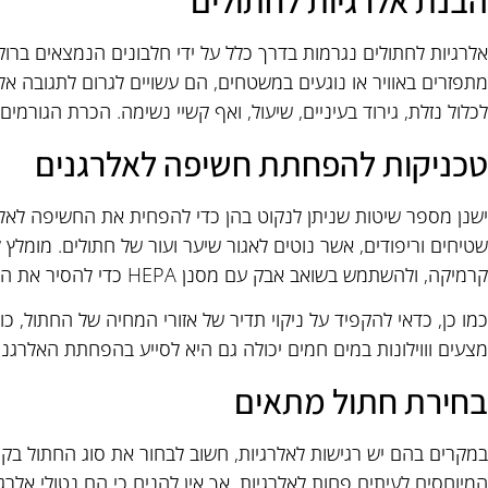
הבנת אלרגיות לחתולים
אלרגיות לחתולים נגרמות בדרך כלל על ידי חלבונים הנמצאים ברוק
מתפזרים באוויר או נוגעים במשטחים, הם עשויים לגרום לתגובה אל
לכלול נזלת, גירוד בעיניים, שיעול, ואף קשיי נשימה. הכרת הגורמי
טכניקות להפחתת חשיפה לאלרגנים
ישנן מספר שיטות שניתן לנקוט בהן כדי להפחית את החשיפה לאל
שטיחים וריפודים, אשר נוטים לאגור שיער ועור של חתולים. מומלץ 
קרמיקה, ולהשתמש בשואב אבק עם מסנן HEPA כדי להסיר את החלקיקים הקטנים.
כמו כן, כדאי להקפיד על ניקוי תדיר של אזורי המחיה של החתול, כו
מצעים וווילונות במים חמים יכולה גם היא לסייע בהפחתת האלרגני
בחירת חתול מתאים
במקרים בהם יש רגישות לאלרגיות, חשוב לבחור את סוג החתול בקפיד
המיוחסים לעיתים פחות לאלרגיות, אך אין להניח כי הם נטולי אלרג