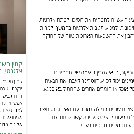
עיר עשויה להפחית את הסיכון לפתח אלרגיות
ונית ולמנוע תגובות אלרגיות בהמשך. למרות
י להבין את ההשפעות הארוכות טווח של החזקה
אלגנטי, ב
ביקור, כדאי להכין רשימה של תסמינים
מינים יכול לסייע לווטרינר לאבחן את הבעיה
תול אוכל או חומרים אחרים שהחתול בא במגע
יוקרתי, טכנ
ודירות בישר
אפשרויות הה
יפולים שונים כדי להתמודד עם האלרגיות. חשוב
לצד טיפים ל
 תופעות לוואי אפשריות. קשר פתוח עם
שמחפש חוויי
שליטה מדוי
וע תסמינים נוספים בעתיד.