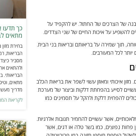
הבנה של הצרכים של החתול. יש להקפיד על
כך תדעו 
לים להשפיע על איכות החיים של שני הצדדים.
מתאים לב
ה, תוך שמירה על בריאותם ובריאות בני הבית.
בחירת מזון 
 יותר לכל המעורבים.
הבריאות, רמ
מסביר כיצד ל
ם
ולהתאים את ס
הבריאותי. בנ
זון איכותי ומאוזן עשוי לשפר את בריאות הכלב
מתאים, וטיפ
שויים לסייע בהפחתת דלקות וביצור של מערכת
מדריך מעשי 
עשירים באומגה 3, כמו דגי סלמון, יכולים להפחית דלקת ולהקל על תסמינים כמו
לקריאת המא
לאכותיים, אשר עשויים להחמיר תגובות אלרגיות.
 פחות נפוצים, כמו בשר טלה או דגים, אשר
לשקול הוספת תוספי תזונה כמו פרוביוטיקה,