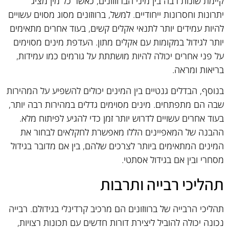
קיימת שונות רבה בין מיני הברווזונים, כאשר כל מין מציג
יתרונות וחסרונות ייחודיים. למשל, ברווזונים מסוג מסוים עשויים
להיות עמידים יותר לתנאי אקלים קשים, בעוד אחרים מתאימים
יותר לגידול במקומות עם אקלים מתון. העדפת מינים מסוימים
על פני אחרים יכולה להיות מושתתת על גורמים כמו עמידות,
בריאות ומראה.
בנוסף, הבדלים גנטיים בין המינים יכולים להשפיע על המהירות
שבה הם מתפתחים. מינים מסוימים גדלים במהירות רבה יותר,
בעוד אחרים עשויים לדרוש יותר זמן כדי להגיע לפיתוח מלא.
ההבנה של המאפיינים הללו מאפשרת לחקלאים לבחור את
המינים המתאימים ביותר לצרכים שלהם, בין אם מדובר בגידול
מסחרי ובין אם בגידול אסתטי.
תהליכי רבייה ותרבות
תהליכי הרבייה של ברווזונים הם מרכיב קרדינלי בגידולם. רבייה
נכונה יכולה להוביל ליצירת דורות חדשים עם תכונות רצויות,