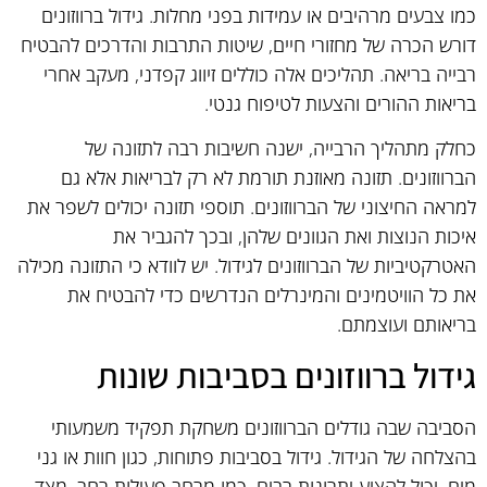
כמו צבעים מרהיבים או עמידות בפני מחלות. גידול ברווזונים
דורש הכרה של מחזורי חיים, שיטות התרבות והדרכים להבטיח
רבייה בריאה. תהליכים אלה כוללים זיווג קפדני, מעקב אחרי
בריאות ההורים והצעות לטיפוח גנטי.
כחלק מתהליך הרבייה, ישנה חשיבות רבה לתזונה של
הברווזונים. תזונה מאוזנת תורמת לא רק לבריאות אלא גם
למראה החיצוני של הברווזונים. תוספי תזונה יכולים לשפר את
איכות הנוצות ואת הגוונים שלהן, ובכך להגביר את
האטרקטיביות של הברווזונים לגידול. יש לוודא כי התזונה מכילה
את כל הוויטמינים והמינרלים הנדרשים כדי להבטיח את
בריאותם ועוצמתם.
גידול ברווזונים בסביבות שונות
הסביבה שבה גודלים הברווזונים משחקת תפקיד משמעותי
בהצלחה של הגידול. גידול בסביבות פתוחות, כגון חוות או גני
מים, יכול להציע יתרונות רבים, כמו מרחב פעילות רחב. מצד