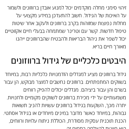
זיהוי סימני מחלה מוקדמים יכול למנוע אובדן ברווזונים ולשמור
על האיכות של הגידול. חשוב להתעדכן במידע מקצועי על
מחלות נפוצות שמזוהות בקרב ברווזונים ולעקוב אחר שיטות
טיפול חדשות. קשר עם וטרינר שמתמחה בבעלי חיים אקזוטיים
יכול לשפר את ניהול הבריאות ולהבטיח שהברווזונים ייהנו
מאורך חיים בריא.
היבטים כלכליים של גידול ברווזונים
גידול ברווזונים מציע למגדלים הזדמנויות כלכליות רבות, במיוחד
בשווקים המתפתחים. ברווזונים נחשבים למוצר מבוקש, הן עבור
בשרם והן עבור ביציהם. מגדלים יכולים להפיק רווחים
משמעותיים על ידי מכירת ברווזונים לשווקים מקומיים ולחנויות.
יתרה מכך, השקעות בגידול ברווזונים עשויות להניב תשואות
גבוהות, במיוחד כאשר מדובר במינים מיוחדים או בגידול אסתטי.
הכנת תוכנית עסקית מסודרת, הכוללת ניתוח עלויות ורווחים,
היא חיונית להצלחה בתחום זה.