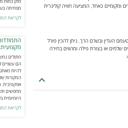
מתן כמות מת
ים ומקומיים כאחד, המציעה חוויה קולינרית
מפחיתה בעיו
לקריאת המא
התמודדות
טעמם העדין ובשרם הרך. ניתן להכין פורל
מקצועית:
ים שלמים או בצורת פילה ומהווים בחירה
חתולים נחשב
הם עשויים לה
להיות מאתגר
המקורות של 
אפקטיבית. ח
מחפשים תשומ
היומיומית ב
לקריאת המא