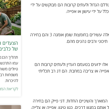
גודלם הגדול ולעתים קרובות הם מבוקשים על ידי
לל על ידי עישון או אפייה.
סרדינים הם זן נוסף המאכלס את הכנרת. דגים קטנים ושמנוניים אלה עשירים בחומצות שומן אומגה 3 והם בחירה
תיכוני ורבים נהנים מהם.
הצעדים ה
של כלבים 
תהליך הכנסת
עמו התרגשות
 אלו ידועים בטעמם העדין ולעתים קרובות הם
טיולים משות
, אפייה או צריבה במחבת. הם דג רב תכליתי
משפחות רבו
להיכרות.
לקריאת המא
 המוארך והשיניים החדות. דגי פייק הם בחירה
תם במגוון דרכים, כגון טיגון, אפייה או צלייה.