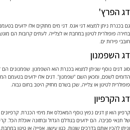
דג הפרץ'
גם בכנרת ניתן למצוא דגי אגס. דגי מים מתוקים אלו ידועים בטע
בחירה פופולרית לטיגון במחבת או לצלייה. לעתים קרובות הם מוג
חובבי פירות ים.
דג השפמנון
סוג דגים נוסף שניתן למצוא בכנרת הוא השפמנון. שפמנונים הם 
הדומים לשפם, ומכאן השם "שפמנון". דגים אלו ידועים בטעמם המת
פופולרית לטיגון או צלייה, שכן בשרם מחזיק היטב בחום גבוה.
דג הקרפיון
קרפיון הוא זן דגים נפוץ נוסף המאכלס את מימי הכנרת. קרפיונים 
של תנאי סביבה. הם ידועים בגודלם הגדול ובתזונה אוכלת הכל. קרפ
וניתן להכין אותם בדרכים שונות, כגון עישון, אפייה או טיגון במחבת.