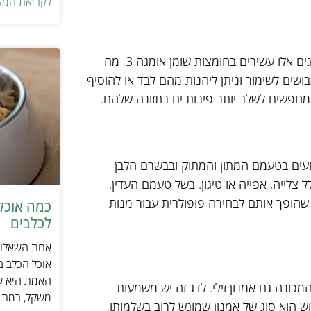
לקריאת המא
סרדינים הם דגים קטנים ושמנוניים שניתן למצוא בשפע בכנרת. דגים אלו עשירים בחומצות שומן אומגה 3, מה
שים לשימור וניתן ליהנות מהם לבד או להוסיף
מחפשים לשלב יותר פירות ים בתזונה שלהם.
ידועים בטעמם המתון והמתוק ובבשרם הלבן
 צלייה, אפייה או טיגון. בשל טעמם העדין,
 שהופך אותם לבחירה פופולרית עבור מנות
כמה אוכל 
לכלבים
אחת השאלות 
אוכל הכלב ב
האמת היא שת
כונה גם אמנון זילי. לדג זה יש משמעות
משקל, רמת פ
 הוא סוג של אמנון שמוגש לרוב בשלמותו,