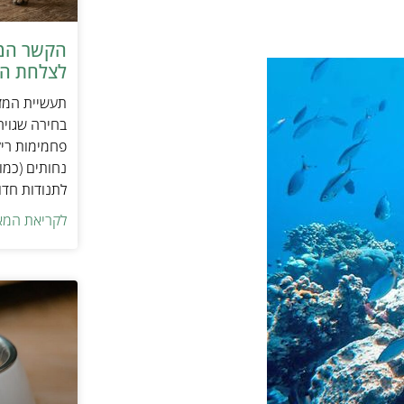
הקשר המפ
לצלחת המ
תעשיית המזו
בחירה שגויה
פחמימות ריק
נחותים (כמו
לתנודות חדו
לקריאת המא