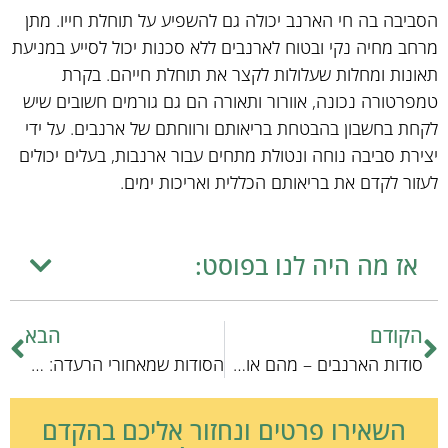
הסביבה בה חי הארנב יכולה גם להשפיע על תוחלת חייו. מתן
מרחב מחיה נקי ובטוח לארנבים ללא סכנות יכול לסייע במניעת
תאונות ומחלות שעלולות לקצר את תוחלת חייהם. בקרת
טמפרטורה נכונה, אוורור ותאורה הם גם גורמים חשובים שיש
לקחת בחשבון בהבטחת בריאותם ורווחתם של ארנבים. על ידי
יצירת סביבה נוחה ונטולת מתחים עבור ארנבות, בעלים יכולים
לעזור לקדם את בריאותם הכללית ואריכות ימים.
אז מה היה לנו בפוסט:
הקודם
הבא
סודות הארנבים – מהם אוהבים?
הסודות שמאחורי הרעדה: חקר עולמם של הארנבים
השאירו פרטים ונחזור אליכם בהקדם