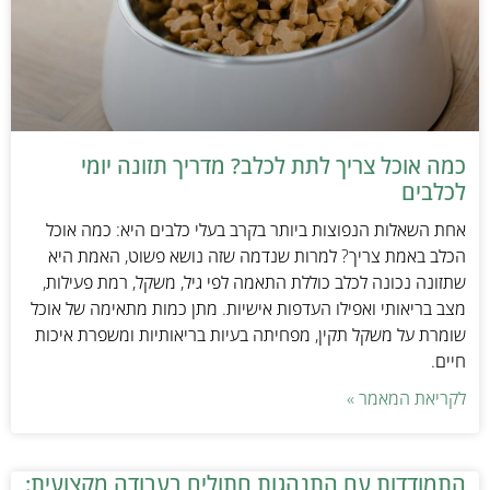
כמה אוכל צריך לתת לכלב? מדריך תזונה יומי
לכלבים
אחת השאלות הנפוצות ביותר בקרב בעלי כלבים היא: כמה אוכל
הכלב באמת צריך? למרות שנדמה שזה נושא פשוט, האמת היא
שתזונה נכונה לכלב כוללת התאמה לפי גיל, משקל, רמת פעילות,
מצב בריאותי ואפילו העדפות אישיות. מתן כמות מתאימה של אוכל
שומרת על משקל תקין, מפחיתה בעיות בריאותיות ומשפרת איכות
חיים.
לקריאת המאמר »
התמודדות עם התנהגות חתולים בעבודה מקצועית: