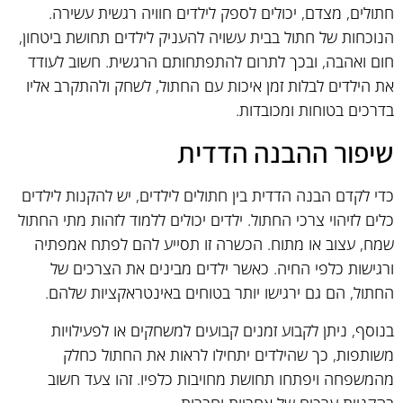
חתולים, מצדם, יכולים לספק לילדים חוויה רגשית עשירה.
הנוכחות של חתול בבית עשויה להעניק לילדים תחושת ביטחון,
חום ואהבה, ובכך לתרום להתפתחותם הרגשית. חשוב לעודד
את הילדים לבלות זמן איכות עם החתול, לשחק ולהתקרב אליו
בדרכים בטוחות ומכובדות.
שיפור ההבנה הדדית
כדי לקדם הבנה הדדית בין חתולים לילדים, יש להקנות לילדים
כלים לזיהוי צרכי החתול. ילדים יכולים ללמוד לזהות מתי החתול
שמח, עצוב או מתוח. הכשרה זו תסייע להם לפתח אמפתיה
ורגישות כלפי החיה. כאשר ילדים מבינים את הצרכים של
החתול, הם גם ירגישו יותר בטוחים באינטראקציות שלהם.
בנוסף, ניתן לקבוע זמנים קבועים למשחקים או לפעילויות
משותפות, כך שהילדים יתחילו לראות את החתול כחלק
מהמשפחה ויפתחו תחושת מחויבות כלפיו. זהו צעד חשוב
בהקניית ערכים של אחריות וחברות.