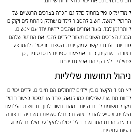
הם מפתחים גם את יכולת האחריות שלהם.
לימוד על טיפול בחתול כולל גם הכרה בצרכים הרגשיים של
החתול. למשל, חשוב להסביר לילדים שחלק מהחתולים זקוקים
ליותר זמן לבד, בעוד אחרים אוהבים להיות יחד עם אנשים.
הבנת הצרכים השונים תעזור לילדים להבין את החתול שלהם
טוב יותר ולבנות קשר עמוק יותר. הכשרה זו יכולה להתבצע
בצורה משחקית, כמו באמצעות ספרים או סרטונים, כך
שהילדים לא רק ייהנו אלא גם ילמדו.
ניהול תחושות שליליות
לא תמיד הקשרים בין ילדים לחתולים הם חיוביים. ילדים יכולים
לחוות תחושות שליליות כמו קנאה, פחד או תסכול כאשר חתול
מקבל תשומת לב רבה יותר מהם. חשוב לדון בתחושות הללו עם
הילדים, ולסייע להם למצוא דרכים לבטא את רגשותיהם בצורה
בריאה. הבנת התחושות הללו יכולה להקל על הילדים ולמנוע
בעיות עתידיות.