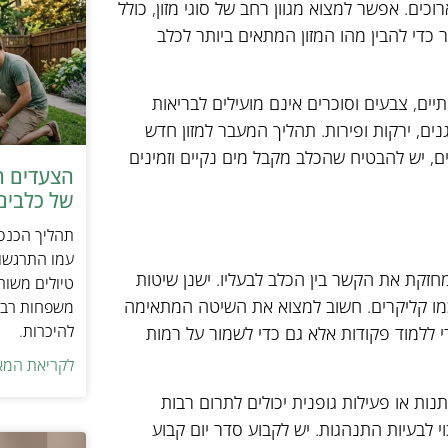
רוכים. אפשר למצוא מגוון רחב של סוגי מזון, כולל
ר כדי להבין מהו המזון המתאים ביותר לכלב
ים, צבעים וסוכרים אינם מועילים לבריאות
גנים, ירקות ופירות. תהליך המעבר למזון חדש
ם, יש להבטיח שהכלב מקבל מים נקיים וזמינים
הצעדים ה
של כלבים 
תהליך הכנסת
עמו התרגשות
חזקת את הקשר בין הכלב לבעליו. ישנן שיטות
טיולים משות
ת כמו קליקרים. חשוב למצוא את השיטה המתאימה
משפחות רבו
להיכרות.
כדי ללמוד פקודות אלא גם כדי לשמור על רמות
לקריאת המא
תנות או פעילות גופנית יכולים לתרום רבות
י לבעיות התנהגות. יש לקבוע סדר יום קבוע