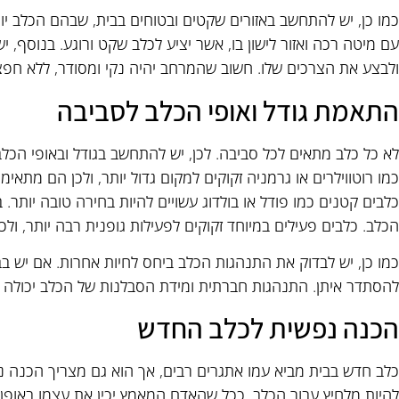
כמו כן, יש להתחשב באזורים שקטים ובטוחים בבית, שבהם הכלב יוכ
עם מיטה רכה ואזור לישון בו, אשר יציע לכלב שקט ורוגע. בנוסף, 
ולבצע את הצרכים שלו. חשוב שהמרחב יהיה נקי ומסודר, ללא חפצי
התאמת גודל ואופי הכלב לסביבה
לא כל כלב מתאים לכל סביבה. לכן, יש להתחשב בגודל ובאופי הכלב
כמו רוטווילרים או גרמניה זקוקים למקום גדול יותר, ולכן הם מתא
כלבים קטנים כמו פודל או בולדוג עשויים להיות בחירה טובה יותר
הכלב. כלבים פעילים במיוחד זקוקים לפעילות גופנית רבה יותר, ולכן
כמו כן, יש לבדוק את התנהגות הכלב ביחס לחיות אחרות. אם יש בב
להסתדר איתן. התנהגות חברתית ומידת הסבלנות של הכלב יכולה 
הכנה נפשית לכלב החדש
כלב חדש בבית מביא עמו אתגרים רבים, אך הוא גם מצריך הכנה נ
להיות מלחיץ עבור הכלב. ככל שהאדם המאמץ יכין את עצמו באופן ט