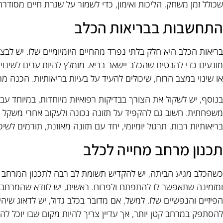
שכולל זמן משחק, הליכות ואימון, כדי לשמור על שגרת חיים מסודרת
התחשבות בבריאות הכלב
בריאות הכלב היא חלק בלתי נפרד מהחיים היומיומיים שלו. יש לבצע 
מונעים כדי להבטיח שהכלב יישאר בריא. מומלץ להיות ערים לשינויי
או שינוי במצב הרוח, שיכולים להעיד על בעיות בריאותיות. הכנה מר
בנוסף, יש לשקול את הצורך בבדיקות רפואיות מיוחדות, במיוחד עבו
משפחתית. חשוב גם להקפיד על תזונה נכונה ולעקוב אחרי משקל ה
בריאותיות רבות. תרגול יומיומי, יחד עם תזונה מאוזנת, תורמים לשי
תכנון מרחב מחייה לכלב
כשהכלב מגיע הביתה, יש להקדיש תשומת לב רבה לתכנון המרחב שב
ומזמינה שתאפשר לו להתפתח ולפרוח. ראשית, יש לוודא שהמרחב 
הפיזיים והנפשיים שלו. למשל, אם מדובר בכלב גדול, יש לדאוג שיהי
להסתפק במרחב קטן יותר, אך עדיין צריך להיות מקום שבו יוכל לה