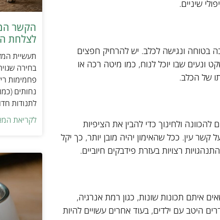
ולי שיניים.
הקשר המפ
לצלחת המ
בה בטוחה ונגישה לכלב. יש להרחיק חפצים
תעשיית המזו
ט ונעים שבו יוכל לנוח, כמו מיטה רכה או
בחירה שגויה
ו של הכלב.
פחמימות ריק
נחותים (כמו
לתנודות חדו
לקריאת המא
 להכוונה ולחינוך כדי להבין את הציפיות
קשר עין. ככל שהאימון יהיה מובן יותר, כך יקל
נהגויות רצויות בעזרת פידבקים חיוביים.
ם איתם תכונות שונות, כגון רמת אנרגיה,
ם היטב עם ילדים, בעוד אחרים עשויים להיות