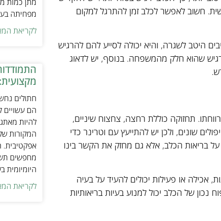
מתן כמות מת
שית. חשוב לאפשר לכלב זמן להתרגל למקום
מפחיתה בעיו
לקריאת המא
ם היטב לשגרה, והיא יכולה לסייע להם להרגיש
להרגיש שהוא חלק מהמשפחה. בנוסף, יש לדאוג
התמודדות
ש.
מקצועית:
חתולים נחשב
הם עשויים לה
ווחתו. תחזוקה כוללת רחצה, צחצוח שיניים,
להיות מאתגר
פולים שונים, ולכן יש להתייעץ עם וטרינר כדי
המקורות של 
על בריאות הכלב, אלא גם מחזק את הקשר בינו
אפקטיבית. ח
מחפשים תשומ
היומיומית ב
ת, אכילה או פעילות יכולים להעיד על בעיה
לקריאת המא
נכון של הכלב יכול למנוע בעיות בריאותיות