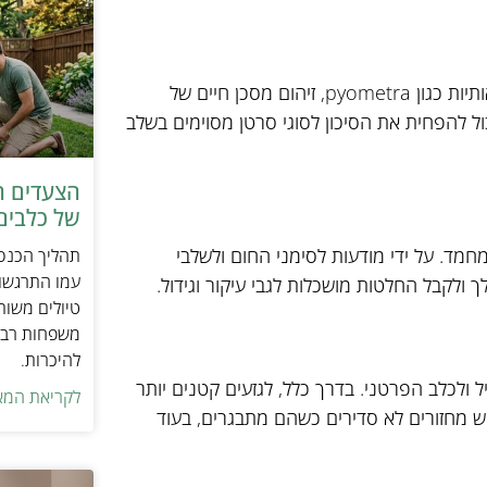
עיקור הכלב שלך יכול לסייע במניעת המלטה לא רצויה ובעיות בריאותיות כגון pyometra, זיהום מסכן חיים של
ל להפחית את הסיכון לסוגי סרטן מסוימים בשלב
הצעדים ה
של כלבים 
חמד. על ידי מודעות לסימני החום ולשלבי
תהליך הכנסת
עמו התרגשות
 ולקבל החלטות מושכלות לגבי עיקור וגידול.
טיולים משות
משפחות רבו
להיכרות.
 ולכלב הפרטני. בדרך כלל, לגזעים קטנים יותר
לקריאת המא
 יש מחזורים לא סדירים כשהם מתבגרים, בעוד