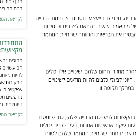
מתן כמות מת
מפחיתה בעיו
ייה, חיוני להתייעץ עם וטרינר או מומחה רבייה
לקריאת המא
יפול מותאמות אישית בהתאם לצרכים ולנסיבות
להבטיח את הבריאות והרווחה של חיית המחמד
התמודדות
מקצועית:
חתולים נחשב
הם עשויים לה
מהלך מחזורי החום שלהם. שינויים אלו יכולים
להיות מאתגר
יוני לבעלי כלבים להיות מודעים לשינויים
המקורות של 
 במהלך תקופה זו.
אפקטיבית. ח
מחפשים תשומ
היומיומית ב
לקריאת המא
ת הקשורות למערכת הרבייה שלהן, כגון פיומטרה
עות עיקור או שיטות אחרות, בעלי כלבים יכולים
טיח את רווחתה של חיית המחמד שלהם לטווח