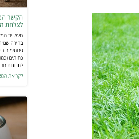
הקשר המפ
לצלחת המ
תעשיית המזו
בחירה שגויה
פחמימות ריק
נחותים (כמו
לתנודות חדו
לקריאת המא