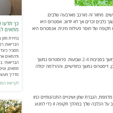
ת מחזור חודשי, הידוע גם בשם ייחום, בערך כל 6-12 חודשים. מחזור זה מורכב מארבעה שלבים:
מן פרוסטרוס, הכלב ימשוך כלבים זכרים אך לא יזדווג. אסטרוס היא
כך תדעו 
א תקופה של חוסר פעילות מינית. אנסטרוס היא
מתאים לב
בחירת מזון 
הבריאות, רמ
מסביר כיצד ל
ולהתאים את ס
משך המחזור החודשי של הכלב יכול להשתנות, אך בממוצע, הוא נמשך בסביבות 2-4 שבועות. פרוסטרוס נמשך
הבריאותי. בנ
חום יכול להימשך 3-21 ימים. לאחר מכן, דיסטרוס נמשך כחודשיים, וההרדמה יכולה
מתאים, וטיפ
מדריך מעשי 
לקריאת המא
דממת, הגברת שתן ושינויים התנהגותיים כמו
וב על הכלבה שלך במהלך תקופה זו כדי למנוע