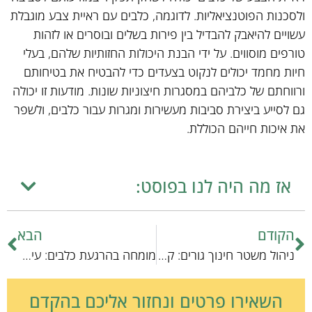
ולסכנות הפוטנציאליות. לדוגמה, כלבים עם ראיית צבע מוגבלת
עשויים להיאבק להבדיל בין פירות בשלים ובוסרים או לזהות
טורפים מוסווים. על ידי הבנת היכולות החזותיות שלהם, בעלי
חיות מחמד יכולים לנקוט בצעדים כדי להבטיח את בטיחותם
ורווחתם של כלביהם במסגרות חיצוניות שונות. מודעות זו יכולה
גם לסייע ביצירת סביבות מעשירות ומגרות עבור כלבים, ולשפר
את איכות חייהם הכוללת.
אז מה היה לנו בפוסט:
הקודם
הבא
ניהול משטר חינוך גורים: קורס מקצועי לגידול גורי כלבים
מומחה בהרגעת כלבים: עידן חדש של דיסציפלינה
השאירו פרטים ונחזור אליכם בהקדם