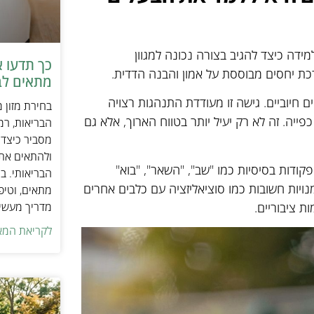
מידה כיצד להגיב בצורה נכונה למגוון
כך תדעו 
רכת יחסים מבוססת על אמון והבנה הדדית.
מתאים לב
ם חיוביים. גישה זו מעודדת התנהגות רצויה
בחירת מזון 
יה. זה לא רק יעיל יותר בטווח הארוך, אלא גם
הבריאות, רמ
מסביר כיצד ל
ולהתאים את ס
קודות בסיסיות כמו "שב", "השאר", "בוא"
הבריאותי. בנ
נויות חשובות כמו סוציאליזציה עם כלבים אחרים
מתאים, וטיפ
ת ציבוריים.
מדריך מעשי 
לקריאת המא