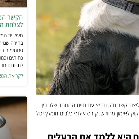
הקשר המפ
לצלחת המ
תעשיית המזו
בחירה שגויה
פחמימות ריק
נחותים (כמו
לתנודות חדו
לקריאת המא
ור קשר חזק ובריא עם חיית המחמד שלו. בין
ק לאימון מחודש, קורס אילוף כלבים מומלץ יכול
ם היא ללמד את הבעלים