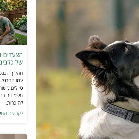
הצעדים ה
של כלבים 
תהליך הכנסת
עמו התרגשות
טיולים משות
משפחות רבו
להיכרות.
לקריאת המא