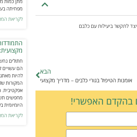
מתן כמות מת
מפחיתה בעיו
לקריאת המא
יצד לתקשר ביעילות עם כלבם
התמודדות
מקצועית:
חתולים נחשב
הם עשויים לה
הבא
להיות מאתגר
אומנות הטיפול בגורי כלבים – מדריך מקצועי
המקורות של 
אפקטיבית. ח
מחפשים תשומ
ם בהקדם האפשרי!
היומיומית ב
לקריאת המא