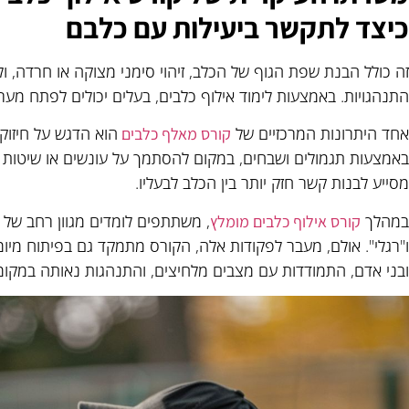
כיצד לתקשר ביעילות עם כלבם
זה כולל הבנת שפת הגוף של הכלב, זיהוי סימני מצוקה או חרדה, ול
התנהגויות. באמצעות לימוד אילוף כלבים, בעלים יכולים לפתח מע
אחד היתרונות המרכזיים של
הוא הדגש על חיזוקי
קורס מאלף כלבים
באמצעות תגמולים ושבחים, במקום להסתמך על עונשים או שיטות כפי
מסייע לבנות קשר חזק יותר בין הכלב לבעליו.
במהלך
, משתתפים לומדים מגוון רחב של פ
קורס אילוף כלבים מומלץ
ו"רגלי". אולם, מעבר לפקודות אלה, הקורס מתמקד גם בפיתוח מיומ
ובני אדם, התמודדות עם מצבים מלחיצים, והתנהגות נאותה במקומו