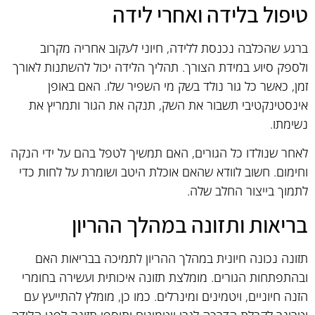
טיפול בלידה ואחרי לידה
ברגע שהכלבה נכנסת ללידה, חיוני לעקוב אחריה מקרוב
ולספק סיוע במידת הצורך. תהליך הלידה יכול להשתנות לאורך
זמן, כאשר כל גור נולד בשק מי השפיר שלו. האם באופן
אינסטינקטיבי תשבור את השק, תנקה את הגור ותמריץ את
נשימתו.
לאחר שנולדו כל הגורים, האם תמשיך לטפל בהם על ידי הנקה
וחימום. חשוב לוודא שהאם אוכלת היטב ושומרת על לחות כדי
לתמוך בייצור החלב שלה.
בריאות ותזונה במהלך ההריון
תזונה נכונה חיונית במהלך ההריון לתמיכה בבריאות האם
ובהתפתחות הגורים. מומלצת תזונה איכותית ועשירה בחומרי
הזנה חיוניים, ויטמינים ומינרלים. כמו כן, מומלץ להתייעץ עם
וטרינר לקבלת הדרכה לגבי ויטמינים ותוספי תזונה לפני הלידה.