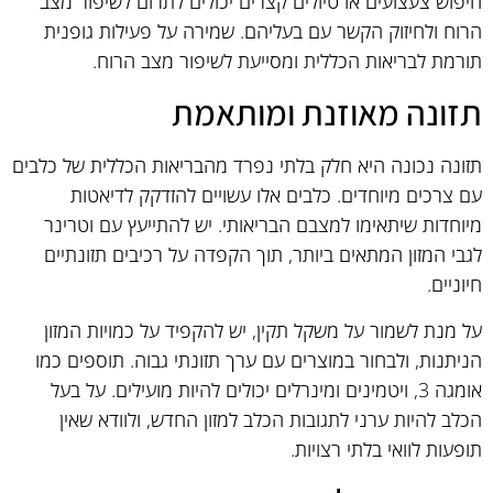
חיפוש צעצועים או טיולים קצרים יכולים לתרום לשיפור מצב
הרוח ולחיזוק הקשר עם בעליהם. שמירה על פעילות גופנית
תורמת לבריאות הכללית ומסייעת לשיפור מצב הרוח.
תזונה מאוזנת ומותאמת
תזונה נכונה היא חלק בלתי נפרד מהבריאות הכללית של כלבים
עם צרכים מיוחדים. כלבים אלו עשויים להזדקק לדיאטות
מיוחדות שיתאימו למצבם הבריאותי. יש להתייעץ עם וטרינר
לגבי המזון המתאים ביותר, תוך הקפדה על רכיבים תזונתיים
חיוניים.
על מנת לשמור על משקל תקין, יש להקפיד על כמויות המזון
הניתנות, ולבחור במוצרים עם ערך תזונתי גבוה. תוספים כמו
אומגה 3, ויטמינים ומינרלים יכולים להיות מועילים. על בעל
הכלב להיות ערני לתגובות הכלב למזון החדש, ולוודא שאין
תופעות לוואי בלתי רצויות.