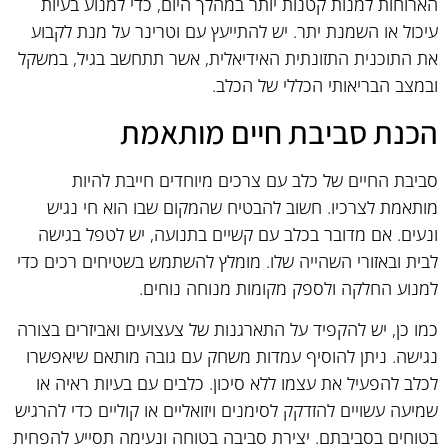
הארוחות למנות קטנות יותר במהלך היום, כדי למנוע בעיות
עיכול או השמנת יתר. יש להתייעץ עם וטרינר על מנת לקבוע
את התוכנית התזונתית האידיאלית, אשר תתחשב בגיל, במשקל
ובמצב הבריאותי הכללי של הכלב.
הכנת סביבת חיים מותאמת
סביבת החיים של כלב עם צרכים מיוחדים חייבת להיות
מותאמת לצרכיו. חשוב להבטיח שהמקום שבו הוא חי נגיש
ונעים. אם מדובר בכלב עם קשיים בתנועה, יש לטפל בגישה
לבית ובאזורי השהייה שלו. מומלץ להשתמש בשטיחים רכים כדי
למנוע החלקה ולספק מקומות מנוחה נוחים.
כמו כן, יש להקפיד על התארגנות של צעצועים ואביזרים בצורה
נגישה. ניתן להוסיף עמדות משחק עם גובה מותאם שיאפשרו
לכלב להפעיל את עצמו ללא סיכון. כלבים עם בעיות ראיה או
שמיעה עשויים להזדקק לסימנים ויזואליים או קוליים כדי להרגיש
בטוחים בסביבתם. יצירת סביבה בטוחה ונעימה תסייע להפחית