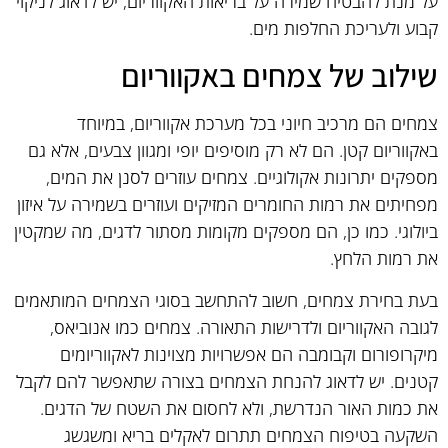
על מנת להבטיח שמירה על בריאות האקווריום, יש לדאוג לניקוי
קבוע ולעריכת החלפות מים.
שילוב של צמחים באקווריום
צמחים הם מרכיב חיוני בכל מערכת אקווריום, במיוחד
באקווריום קטן. הם לא רק מוסיפים יופי ומגוון צבעים, אלא גם
מספקים יתרונות אקולוגיים. צמחים עוזרים לסנן את המים,
מפחיתים את רמות החומרים המזיקים ועוזרים בשמירה על איזון
ביולוגי. כמו כן, הם מספקים מקומות מסתור לדגים, מה שמקטין
את רמות הלחץ.
בעת בחירת צמחים, חשוב להתחשב בסוגי הצמחים המותאמים
לגובה האקווריום ולדרישות התאורה. צמחים כמו אנוביאס,
מיקרופורום וקבומבה הם אפשרויות מצוינות לאקווריומים
קטנים. יש לדאוג להנחת הצמחים בצורה שתאפשר להם לקבל
את כמות האור הנדרשת, ולא לחסום את השטח של הדגים.
השקעה בטיפוח הצמחים תתרום לאקלים בריא ומשגשג