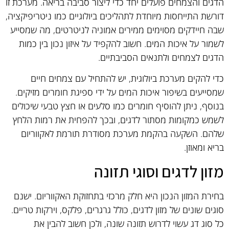
הדגים והצמחים פועלים יחד כדי ליצור סביבה בריאה. מערכת זו
דורשת התייחסות מיוחדת לתהליכים ביולוגיים כמו ניטריפיקציה,
שבה חיידקים מסוימים ממירים אמוניה לניטרטים, מה שמסייע
לשמור על איכות המים. חשוב להקפיד על איזון נכון בין כמות
הדגים לצמחים ולתנאים הסביבתיים.
כדי להקים מערכת ביולוגית, יש להתחיל עם צמחים חיים
שמסייעים בשיפור איכות המים על ידי ספיגת חומרים מזיקים.
בנוסף, ניתן להוסיף חומרים כמו סלעים או חצץ טבעי שיכולים
לשמש כמקומות מסתור לדגים, ובכך להפחית את רמות הלחץ
שלהם. השקעה בהקמת מערכת מסודרת תורמת לאקווריום
בריא ומאוזן.
מזון לדגים וסוגי תזונה
בחירת המזון הנכון היא חלק מרכזי בתחזוקת האקווריום. ישנם
סוגים שונים של מזון לדגים, כולל גרגרים, פלקס, וירקות טריים.
כל סוג דג עשוי לדרוש תזונה שונה, ולכן חשוב להבין את