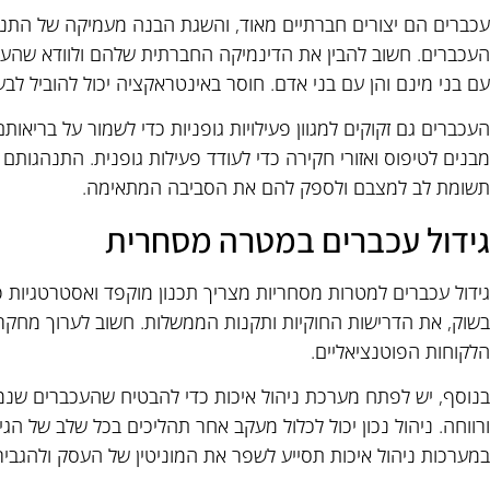
עכברים הם יצורים חברתיים מאוד, והשגת הבנה מעמיקה של התנה
העכברים. חשוב להבין את הדינמיקה החברתית שלהם ולוודא שהע
עם בני מינם והן עם בני אדם. חוסר באינטראקציה יכול להוביל לבעי
העכברים גם זקוקים למגוון פעילויות גופניות כדי לשמור על בריאו
מבנים לטיפוס ואזורי חקירה כדי לעודד פעילות גופנית. התנהגותם
תשומת לב למצבם ולספק להם את הסביבה המתאימה.
גידול עכברים במטרה מסחרית
גידול עכברים למטרות מסחריות מצריך תכנון מוקפד ואסטרטגיות פ
בשוק, את הדרישות החוקיות ותקנות הממשלות. חשוב לערוך מחקר 
הלקוחות הפוטנציאליים.
בנוסף, יש לפתח מערכת ניהול איכות כדי להבטיח שהעכברים שנמ
ורווחה. ניהול נכון יכול לכלול מעקב אחר תהליכים בכל שלב של ה
במערכות ניהול איכות תסייע לשפר את המוניטין של העסק ולהגביר א