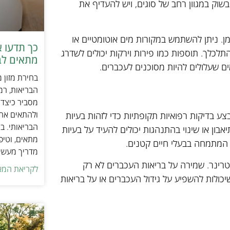
בשוק במגוון רחב של סוגים, ויש להעדיף את
מן. ניתן להשתמש במקורות מים אוטומטיים או
כך תדעו 
תלכלך. תוספות כמו פירות וירקות יכולים לשדרג
מתאים לב
ם שעלולים להיות מסוכנים לעכברים.
בחירת מזון 
הבריאות, רמ
מסביר כיצד ל
ולהתאים את ס
ע בדיקות רפואיות תקופתיות כדי לזהות בעיות
הבריאותי. בנ
בון או שינוי בהתנהגות יכולים להעיד על בעיות
מתאים, וטיפ
ר המתמחה בבעלי חיים קטנים.
מדריך מעשי 
טרינר. שמירה על בריאות העכברים לא רק
לקריאת המא
כולות להשפיע על גידול העכברים או על בריאות