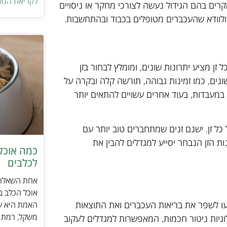
לקריאת המא
רים בהם הגידול נעשה לצורכי מחקר או ניסויים
 ולוודא שהעכברים מטופלים בכבוד ובהתחשבות.
זן מציע יתרונות שונים, ומומלץ לבחור בזן
ים, כמו זמינות גבוהה, תורשה קלה ובקרה על
ל במעבדות, בעוד אחרים עשויים להתאים יותר
כל זן. ישנם זנים שמתחברים טוב יותר עם
ות הזן הנבחר יסייע למגדלים להבין את
כמה אוכל 
לכלבים
אחת השאלות 
אוכל הכלב ב
ייעו לשפר את בריאות העכברים ואת התוצאות
האמת היא שת
משקל, רמת פ
גיות ניטור חכמות, המאפשרות למגדלים לעקוב