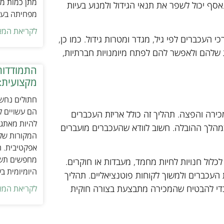
מתן כמות מת
ף יכול לשפר את תנאי הגידול ולמנוע בעיות
מפחיתה בעיו
לקריאת המא
 העכברים לפי גיל, מגדר ומטרות גידול. כמו כן,
 שלהם ולאפשר להם לפתח מיומנויות חברתיות,
התמודדות
מקצועית:
חתולים נחשב
הם עשויים לה
ירה והפצה. תהליך זה כולל אריזת העכברים
להיות מאתגר
הלך ההובלה. חשוב לוודא שהעכברים מועברים
המקורות של 
אפקטיבית. ח
מחפשים תשומ
לכלול חנויות לחיות מחמד, מעבדות או חוקרים.
היומיומית ב
ת העכברים ולמשוך לקוחות פוטנציאליים. תהליך
 כדי להבטיח שהמכירה מתבצעת בצורה חוקית
לקריאת המא