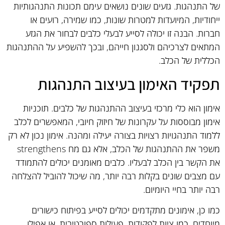
של התנהגות. גזעים שונים נושאים עימם תכונות התנהגותיות
ייחודיות, המיועדות למטרות שונות, כמו שמירה, רועים או
חברות. הבנה זו יכולה לסייע לבעלי כלבים לבחור את הגזע
המתאים לצרכיהם ולסגנון חייהם, ובכך להשפיע על ההתנהגות
הכללית של הכלב.
תפקיד האימון בעיצוב התנהגות
אימון הוא כלי מרכזי בעיצוב ההתנהגות של כלבים. תוכניות
אימון מבוססות על עקרונות של חיזוק חיובי, המאפשרים לכלב
ללמוד התנהגויות רצויות בצורה יעילה ומהנה. אימון נכון לא רק
משפר את ההתנהגות של הכלב, אלא גם מח strengthens
את הקשר בין הכלב לבעליו. כלבים מאומנים יכולים להתמודד
עם מצבים שונים בקלות רבה יותר, מה שיכול להוביל להצלחה
רבה יותר בחיי היומיום.
כמו כן, אימונים מתקדמים יכולים לסייע בפיתוח כישורים
מיוחדים, כמו ציות לפקודות, פעילות ספורטיבית, או אפילו