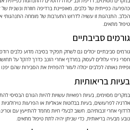
במקרים מסוימים, רדיפת זנב יכולה להסלים להתנהגות כפייתית אצל
כהפרעה כפייתית של כלבים, מאופיינת ברדיפה חוזרת ונשנית של ז
הכלב. התנהגות זו עשויה לדרוש התערבות של מומחה התנהגותי או 
טיפול מתאים.
גורמים סביבתיים
גורמים סביבתיים יכולים גם לשחק תפקיד בסיבה מדוע כלבים רודפי
חסרי גירוי עלולים לעסוק במרדף אחרי הזנב כדרך להקל על תחו
ופיזית נאותה לכלבים יכולה לעזור להפחית את הסבירות שהם יפנו 
בעיות בריאותיות
במקרים מסוימים, בעיות רפואיות עשויות להיות הגורם הבסיסי להת
אלרגיה לפרעושים, בעיות בבלוטות אנאליות או הפרעות נוירולוגיות ע
לרדוף אחרי זנבותיהם. חשוב לבעלי חיות מחמד להתייעץ עם וטרי
נובע מבעיה בריאותית, כדי שניתן יהיה לתת טיפול מתאים.