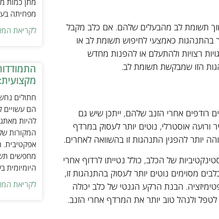
מתן כמות מת
מפחיתה בעיו
משוך תשומת לב מהבעלים שלהם. אם כלב מקבל
לקריאת המא
יך בהתנהגות כאמצעי לחיפוש תשומת לב או
גויות רצויות ולהתעלם או להפנות מחדש
הגות הזו שמבקשת תשומת לב.
התמודדות
מקצועית:
חתולים נחשב
הם עשויים לה
ים רודפים אחרי הזנב שלהם, ייתכן שיש גם
להיות מאתגר
יר ורועה אוסטרלי, נוטים יותר לעסוק במרדף
המקורות של 
הה יותר להפגין התנהגות זו בהשוואה לאחרים.
אפקטיבית. ח
מחפשים תשומ
נקטיביות של הכלב, כולל נטייתו לרדוף אחרי
היומיומית ב
לבים מסוימים נוטים יותר לעסוק בהתנהגות זו,
לקריאת המא
טימיזציה. הבנת הרקע הגנטי של כלב יכולה
 לטפל ולנהל טוב יותר את המרדף אחרי הזנב.