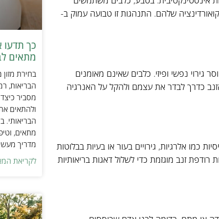
ת אינסטינקטיבית. בטבע, כלבים משתמשים
אורדינציה שלהם. התנהגות זו טבועה עמוק ב-
כך תדעו 
מתאים לב
 גירוי נפשי ופיזי. כלבים שאינם מאומנים
בחירת מזון 
הבריאות, רמ
זנב כדרך לבדר את עצמם ולהקל על האנרגיה
מסביר כיצד ל
ולהתאים את ס
הבריאותי. בנ
מתאים, וטיפ
מדריך מעשי 
ות כמו אלרגיות, גירויים בעור או בעיות בבלוטות
 רודפת זנב מוגזמת כדי לשלול דאגות בריאותיות
לקריאת המא