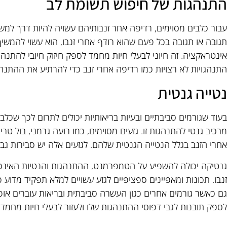
התנהגות של חיפוש תשומת לב
עבור כלבים מסוימים, רדיפה אחר זנבותיהם עשויה להיות דרך ל
תגובה או תגובה בכל פעם שהוא רודף אחרי זנבו, הוא עשוי להמש
אינטראקציה. זה חיוני לבעלי חיות מחמד לספק חיזוק חיובי להתנה
התנהגויות לא רצויות כמו רדיפה אחרי זנב כדי להרתיע את ההתנ
נטייה גנטית
בעוד שגורמים סביבתיים ובעיות בריאותיות יכולים לתרום לכך שכלב
מרכיב גנטי להתנהגות זו. גזעים מסוימים, כמו רועה גרמני, בול טרי
אחרי הזנב בגלל הנטייה הגנטית שלהם. לגזעים אלה יש סבירות גבו
גנטיקה יכולה להשפיע על הטמפרמנט, ההתנהגות והנטיות האינסטי
זנבו. תכונות ומאפיינים ספציפיים לגזע עשויים למלא תפקיד מדוע כ
גם כאשר גורמים אחרים כגון העשרה סביבתית ובריאות עוברים אופ
לספק תובנות לגבי דפוסי ההתנהגות שלו ולעזור לבעלי חיות מחמד