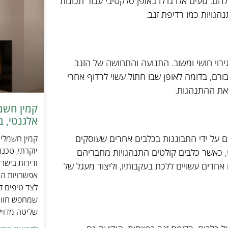
ם. גזעים אלו גדלו באופן סלקטיבי עבור תכונות
הגויות כמו רדיפת זנב.
רוי חושי ומשוב. התנועה והתחושה של הזנב
רם, בדומה לאופן שבו חתול עשוי לרדוף אחרי
 את ההתנהגות.
אלגנטי, ב
הם על ידי התבוננות בכלבים אחרים שעוסקים
יוקרתי, טכנ
וי, כאשר כלבים קולטים התנהגויות מחבריהם
ודירות בישר
חרים עשויים ללכת בעקבותיו, וליצור מעגל של
אפשרויות הה
לצד טיפים ל
שמחפש חוויי
שליטה מדוי