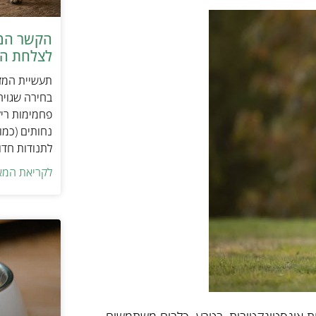
הקשר המפ
לצלחת המ
תעשיית המזו
בחירה שגויה
פחמימות ריק
נחותים (כמו
לתנודות חדו
לקריאת המא