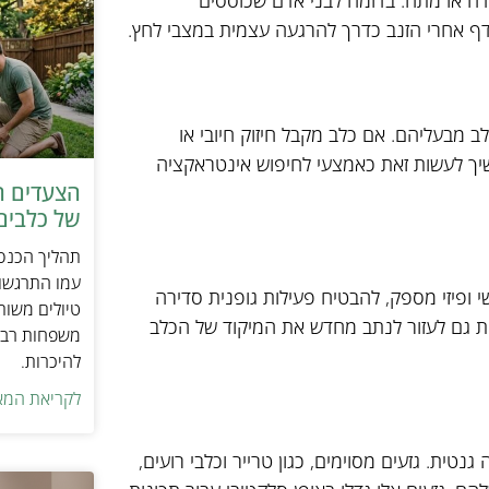
דה או מתח. בדומה לבני אדם שכוססים
דף אחרי הזנב כדרך להרגעה עצמית במצבי לחץ.
 מבעליהם. אם כלב מקבל חיזוק חיובי או
יך לעשות זאת כאמצעי לחיפוש אינטראקציה
הצעדים ה
של כלבים 
תהליך הכנסת
עמו התרגשות
 ופיזי מספק, להבטיח פעילות גופנית סדירה
טיולים משות
ולות גם לעזור לנתב מחדש את המיקוד של הכלב
משפחות רבו
להיכרות.
לקריאת המא
טית. גזעים מסוימים, כגון טרייר וכלבי רועים,