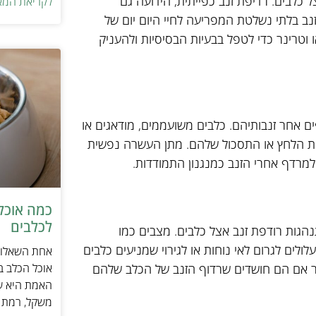
 כלבים. רדיפת זנב כפייתית, הידועה גם
לקריאת המא
נב בלתי נשלטת המפריעה לחיי היום יום של
וטרינר כדי לטפל בבעיות הבסיסיות ולהעניק
ם אחר זנבותיהם. כלבים משועממים, מודאגים או
שות הלחץ או התסכול שלהם. מתן העשרה נפשית
למרדף אחרי הזנב כמנגנון התמודדות.
כמה אוכל 
לכלבים
נהגות רודפת זנב אצל כלבים. מצבים כמו
לולים לגרום לאי נוחות או לגירוי שמניעים כלבים
אחת השאלות 
נר אם הם חושדים שרדוף הזנב של הכלב שלהם
אוכל הכלב ב
האמת היא שת
משקל, רמת פ