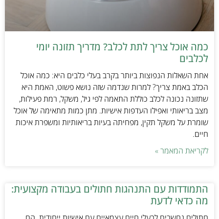
כמה אוכל צריך לתת לכלב? מדריך תזונה יומי
לכלבים
אחת השאלות הנפוצות ביותר בקרב בעלי כלבים היא: כמה אוכל
הכלב באמת צריך? למרות שנדמה שזה נושא פשוט, האמת היא
שתזונה נכונה לכלב כוללת התאמה לפי גיל, משקל, רמת פעילות,
מצב בריאותי ואפילו העדפות אישיות. מתן כמות מתאימה של אוכל
שומרת על משקל תקין, מפחיתה בעיות בריאותיות ומשפרת איכות
חיים.
לקריאת המאמר »
התמודדות עם התנהגות חתולים בעבודה מקצועית:
מה כדאי לדעת
חתולים נחשבים לבעלי חיים עצמאיים עם אישיות ייחודית. הם