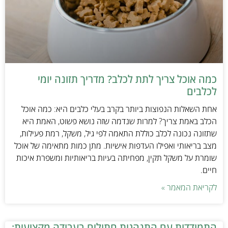
כמה אוכל צריך לתת לכלב? מדריך תזונה יומי
לכלבים
אחת השאלות הנפוצות ביותר בקרב בעלי כלבים היא: כמה אוכל
הכלב באמת צריך? למרות שנדמה שזה נושא פשוט, האמת היא
שתזונה נכונה לכלב כוללת התאמה לפי גיל, משקל, רמת פעילות,
מצב בריאותי ואפילו העדפות אישיות. מתן כמות מתאימה של אוכל
שומרת על משקל תקין, מפחיתה בעיות בריאותיות ומשפרת איכות
חיים.
לקריאת המאמר »
התמודדות עם התנהגות חתולים בעבודה מקצועית: