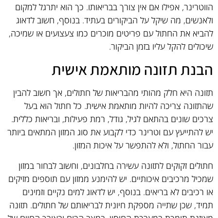
הווטרינר, אפילו אם אין צורך בבריאותו. כך הוא יתרגל למקום
ולאנשים, מה שיקל על הביקורים בעתיד. בנוסף, חשוב לדאוג
להביא את החתול עם פריטים מוכרים כמו צעצועים או שמיכה,
שיכולים להקל עליו בזמן הביקור.
הבנת תזונה מותאמת אישית
תזונה היא חלק מהותי מהבריאות של חתולים, אך חשוב להבין
שהתזונה צריכה להיות מותאמת אישית. כל חתול הוא בעל
צרכים שונים בהתאם לגיל, גודל, רמת פעילות, ובריאות כללית.
יש להתייעץ עם וטרינר כדי לקבוע את סוג המזון המתאים ביותר
עבור החתול, ולא להתפשר על איכות המזון.
חתולים זקוקים לתזונה עשירה בחלבונים, וחשוב לבחור במזון
שמכיל מרכיבים איכותיים. יש להימנע ממזון עם תוספים מזיקים
או רכיבים לא בריאים. בנוסף, יש לדאוג למים נקיים וזמינים
תמיד, שכן שתייה מספקת חיונית לבריאותם של חתולים. תזונה
מאוזנת תומכת במערכת החיסון, במצב הרוח ובאורך החיים של