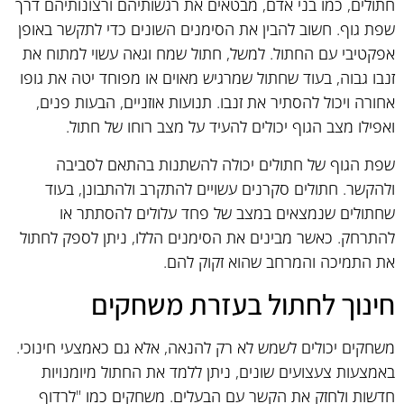
חתולים, כמו בני אדם, מבטאים את רגשותיהם ורצונותיהם דרך
שפת גוף. חשוב להבין את הסימנים השונים כדי לתקשר באופן
אפקטיבי עם החתול. למשל, חתול שמח וגאה עשוי למתוח את
זנבו גבוה, בעוד שחתול שמרגיש מאוים או מפוחד יטה את גופו
אחורה ויכול להסתיר את זנבו. תנועות אוזניים, הבעות פנים,
ואפילו מצב הגוף יכולים להעיד על מצב רוחו של חתול.
שפת הגוף של חתולים יכולה להשתנות בהתאם לסביבה
ולהקשר. חתולים סקרנים עשויים להתקרב ולהתבונן, בעוד
שחתולים שנמצאים במצב של פחד עלולים להסתתר או
להתרחק. כאשר מבינים את הסימנים הללו, ניתן לספק לחתול
את התמיכה והמרחב שהוא זקוק להם.
חינוך לחתול בעזרת משחקים
משחקים יכולים לשמש לא רק להנאה, אלא גם כאמצעי חינוכי.
באמצעות צעצועים שונים, ניתן ללמד את החתול מיומנויות
חדשות ולחזק את הקשר עם הבעלים. משחקים כמו "לרדוף