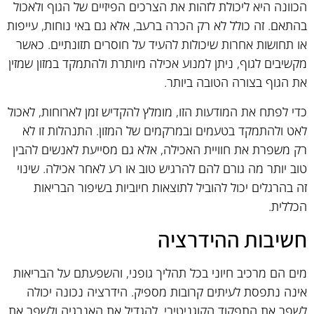
הכוונה היא ליכולת לזהות את הצרכים הפיזיים של הגוף ולאכול
בהתאם. זה כולל לא רק הכרה ברעב, אלא גם באי נוחות, עייפות
או תחושות אחרות שיכולות להעיד על חוסרים תזונתיים. כאשר
מקשיבים לגוף, ניתן למנוע אכילה מיותרת ולהתמקד במזון שמזין
את הגוף בצורה הטובה ביותר.
כדי לפתח את המודעות הזו, מומלץ להקדיש זמן לארוחות, לאכול
לאט ולהתמקד בטעמים ובמרקמים של המזון. התנהלות זו לא
רק משפרת את חוויית האכילה, אלא גם מסייעת לאנשים להבין
טוב יותר מה גורם להם להרגיש טוב או רע לאחר אכילה. שינוי
זה בהרגלים יכול להוביל לתוצאות חיוביות בשיפור הבריאות
הכללית.
חשיבות ההידרציה
מים הם מרכיב חיוני בכל תהליך גופני, והשפעתם על הבריאות
אינה נתפסת לעיתים קרובות מספיק. הידרציה נכונה יכולה
לשפר את התפקוד הקוגניטיבי, להגדיל את האנרגיה ולשפר את