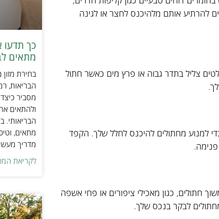
ומרים דוחים טבעיים כגון קליפות הדרים,
לים להרתיע אותם מלהיכנס לחצר או לגינה
כך תדעו 
מתאים לב
ים צליל בתדר גבוה או פרץ מים כאשר חתול
בחירת מזון 
הבריאות, רמ
ך.
מסביר כיצד ל
ולהתאים את ס
הבריאותי. בנ
מתאים, וטיפ
 כדי למנוע מחתולים להיכנס לחלל שלך. הקפד
מדריך מעשי 
פנימה.
לקריאת המא
וך חתולים, כגון מאכילי ציפורים או פחי אשפה
מחתולים לבקר בנכס שלך.