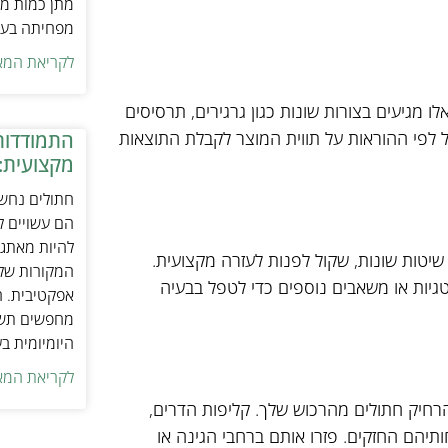
מתן כמות מת
מפחיתה בעיו
לקריאת המא
ו מגיעים בצורות שונות כגון גרגירים, תרסיסים
ל לפי ההוראות על תווית המוצר לקבלת התוצאות
התמודדות
מקצועית:
חתולים נחשב
הם עשויים לה
להיות מאתגר
טות שונות, שקול לפנות לעזרה מקצועית.
המקורות של 
גיות או משאבים נוספים כדי לטפל בבעיה
אפקטיבית. ח
מחפשים תשומ
היומיומית ב
לקריאת המא
הרחיק חתולים מהרכוש שלך. קליפות הדרים,
ותיהם החזקים. פזרו אותם ברחבי הגינה או