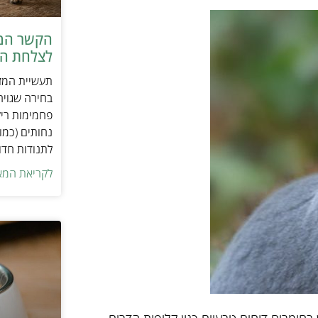
הקשר המפ
לצלחת המ
תעשיית המזו
בחירה שגויה
פחמימות ריק
נחותים (כמו
לתנודות חדו
לקריאת המא