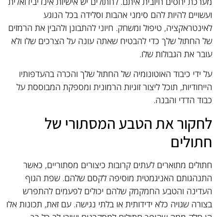
מערכת יחסים חיובית איתם. לחתולים יש אישיות אינדיבידואלית
ועשויים להיות להם סימני אהבות וסלידה בכל הנוגע
לאינטראקציה, טיפול ומשחק. חיוני להתבונן ולהבין את הרמזים
של החתול שלך כדי להבטיח שאתה עונה על הצרכים שלו ולא
עובר את הגבולות שלו.
על ידי כיבוד האוטונומיה של החתול שלך והכרה בהעדפותיו
הייחודיות, תוכל ליצור זוגיות הרמונית ומספקת המבוססת על
כבוד הדדי והבנה.
לחקור את הטבע המסתורי של
חתולים
חתולים מתוארים לעתים קרובות כיצורים מסתוריים, כאשר
התנהגותם האניגמטית מוסיפה לקסם שלהם. שפת הגוף
העדינה והטבע החמקמק שלהם יכולים לפעמים להתפרש
בצורה שגויה כלא ידידותית או בלתי נגישה. עם זאת, תכונות אלו
הן חלק ממה שהופך חתולים למסקרנים ושובי לב כל כך.