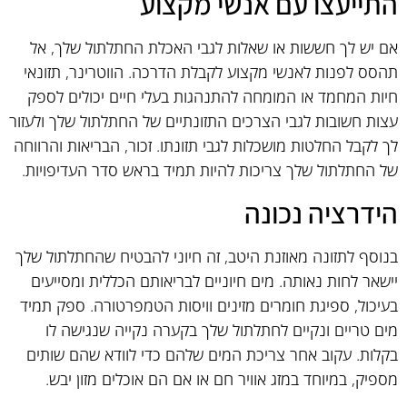
התייעצו עם אנשי מקצוע
אם יש לך חששות או שאלות לגבי האכלת החתלתול שלך, אל
תהסס לפנות לאנשי מקצוע לקבלת הדרכה. הווטרינר, תזונאי
חיות המחמד או המומחה להתנהגות בעלי חיים יכולים לספק
עצות חשובות לגבי הצרכים התזונתיים של החתלתול שלך ולעזור
לך לקבל החלטות מושכלות לגבי תזונתו. זכור, הבריאות והרווחה
של החתלתול שלך צריכות להיות תמיד בראש סדר העדיפויות.
הידרציה נכונה
בנוסף לתזונה מאוזנת היטב, זה חיוני להבטיח שהחתלתול שלך
יישאר לחות נאותה. מים חיוניים לבריאותם הכללית ומסייעים
בעיכול, ספיגת חומרים מזינים וויסות הטמפרטורה. ספק תמיד
מים טריים ונקיים לחתלתול שלך בקערה נקייה שנגישה לו
בקלות. עקוב אחר צריכת המים שלהם כדי לוודא שהם שותים
מספיק, במיוחד במזג אוויר חם או אם הם אוכלים מזון יבש.