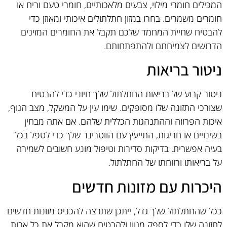
המכילים חומרי מילוי, צבעים מלאכותיים, חומרי טעם וריח או
חומרים משמרים. בחרו במזון חתלתולים איכותי ומאוזן כדי
להבטיח שחיית המחמד שלכם תקבל את החומרים המזינים
הדרושים לצמיחתם ולהתפתחותם.
ניטור בריאות
ניטור קבוע של בריאות החתלתול שלך חיוני כדי להבטיח
שצורכי התזונה שלו מסופקים. שימו עין על המשקל, מצב הגוף,
איכות הפרווה וההתנהגות הכללית שלהם. אם אתה מבחין
בשינויים או חריגות, התייעץ עם הווטרינר שלך כדי לטפל בכל
בעיה אפשרית. בדיקות סדירות וטיפול מונע חשובים לשמירה
על בריאותו ורווחתו של החתלתול.
היכרות עם מזונות חדשים
ככל שהחתלתול שלך גדל, ייתכן שתרצה להכניס מזונות חדשים
לתזונה שלו כדי לספק מגוון ולהבטיח שהוא מקבל את כל אבות