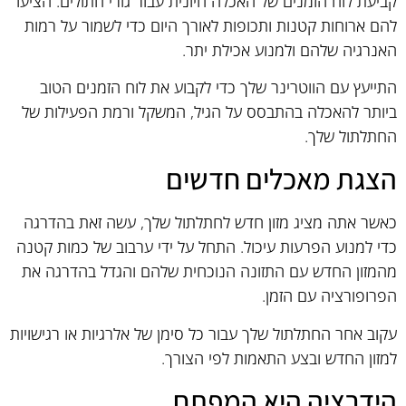
קביעת לוח הזמנים של האכלה חיונית עבור גורי חתולים. הציעו
להם ארוחות קטנות ותכופות לאורך היום כדי לשמור על רמות
האנרגיה שלהם ולמנוע אכילת יתר.
התייעץ עם הווטרינר שלך כדי לקבוע את לוח הזמנים הטוב
ביותר להאכלה בהתבסס על הגיל, המשקל ורמת הפעילות של
החתלתול שלך.
הצגת מאכלים חדשים
כאשר אתה מציג מזון חדש לחתלתול שלך, עשה זאת בהדרגה
כדי למנוע הפרעות עיכול. התחל על ידי ערבוב של כמות קטנה
מהמזון החדש עם התזונה הנוכחית שלהם והגדל בהדרגה את
הפרופורציה עם הזמן.
עקוב אחר החתלתול שלך עבור כל סימן של אלרגיות או רגישויות
למזון החדש ובצע התאמות לפי הצורך.
הידרציה היא המפתח